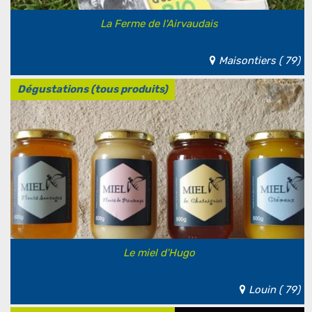
La Ferme de l'Airvaudais
Maisontiers ( 79)
Dégustations (tous produits)
Le miel d'Hugo
Louin ( 79)