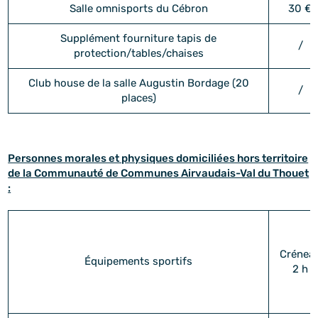
Salle omnisports du Cébron
30 €
Supplément fourniture tapis de
/
protection/tables/chaises
Club house de la salle Augustin Bordage (20
/
places)
Personnes morales et physiques domiciliées hors territoire
de la Communauté de Communes Airvaudais-Val du Thouet
:
Crénea
Équipements sportifs
2 h